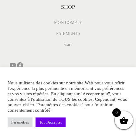
SHOP
MON COMPTE
PAIEMENTS
Cart
Nous utilisons des cookies sur notre site Web pour vous offrir
l'expérience la plus pertinente en mémorisant vos préférences
et vos visites répétées. En cliquant sur "Accepter tout", vous
consentez à l'utilisation de TOUS les cookies. Cependant, vous
pouvez visiter "Paramètres des cookies" pour fournir un
© MINI-PARFUM.FR Tous Droits Réservés.
consentement contrôlé.
0
POLITIQUE DE CONFIDENTIALITE
CGV
SITEMAP
Paramètres
CONTACT
Tout Accepter
MENTIONS LEGALES
FAQ
BLOG