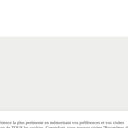
érience la plus pertinente en mémorisant vos préférences et vos visites
sation de TOUS les cookies. Cependant, vous pouvez visiter "Paramètres d