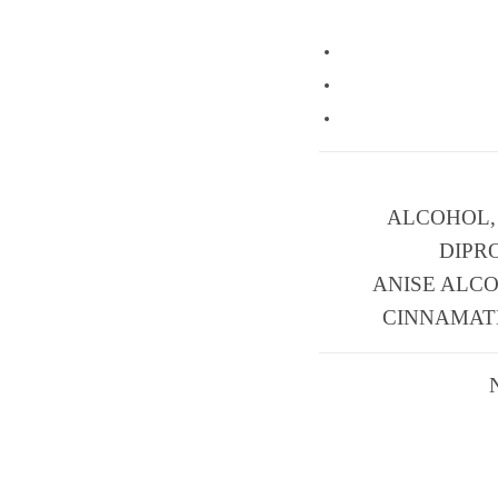
ALCOHOL,
DIPR
ANISE ALC
CINNAMATE,
N