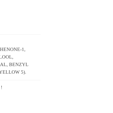
HENONE-1,
LOOL,
AL, BENZYL
(YELLOW 5).
 !